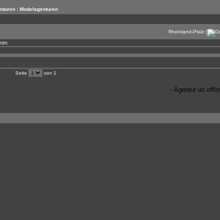
nturen : Modelagenturen
Rheinland-Pfalz (
ren
Seite
von 1
- Agentur ist offli