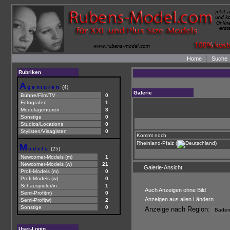
|
Home
Suche
Rubriken
A
genturen
(4)
Galerie
Bühne/Film/TV
0
Fotografen
1
Modelagenturen
3
Sonstige
0
Studios/Locations
0
Stylisten/Visagisten
0
Kommt noch
Rheinland-Pfalz (
)
M
odels
(25)
Newcomer-Models (m)
1
Newcomer-Models (w)
21
Galerie-Ansicht
Profi-Models (m)
0
Profi-Models (w)
0
Schauspieler/in
1
Auch Anzeigen ohne Bild
Semi-Profi(m)
0
Anzeigen aus allen Ländern
Semi-Profi(w)
2
Sonstige
0
Anzeige nach Region:
User-Login