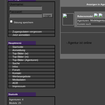
Username:
Anzeigen in Age
Passwort:
Rubensmodel
Modelagentu
Agenturen:
Sitzung speichern
Kommt noch
Zugangsdaten vergessen
Jetzt anmelden
- Agentur ist online
Hauptmenü
Startseite
Anmeldung
Top-Bilder (w)
Top-Bilder (m)
Top-Bilder (Agenturen)
Suche
Infos
Forum
Kontakt
Werbeangebote
Mediadaten
AGB
Impressum
Statistik
Agenturen: 4
Models: 25