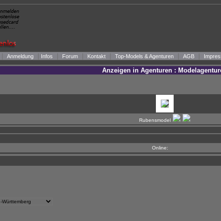
|
|
|
|
|
|
|
Anmeldung
Infos
Forum
Kontakt
Top-Models & Agenturen
AGB
Impres
Anzeigen in Agenturen : Modelagentur
Rubensmodel
Online: