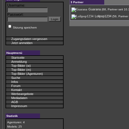
3 Partner
Username:
Guarana
(68, Partner seit 10
Passwort:
Lolipop1234
(56, Partner
Sitzung speichern
Zugangsdaten vergessen
Jetzt anmelden
Hauptmenü
Startseite
Anmeldung
Top-Bilder (w)
Top-Bilder (m)
Top-Bilder (Agenturen)
Suche
Infos
Forum
Kontakt
Werbeangebote
Mediadaten
AGB
Impressum
Statistik
Agenturen: 4
Models: 25