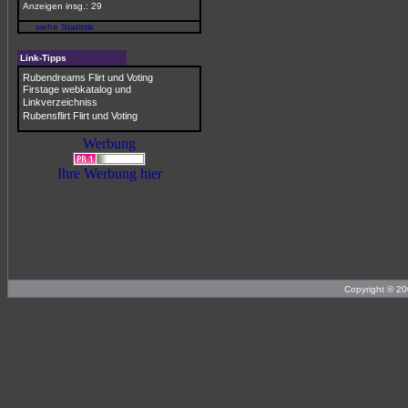
Anzeigen insg.: 29
siehe Statistik
Link-Tipps
Rubendreams Flirt und Voting
Firstage webkatalog und
Linkverzeichniss
Rubensflirt Flirt und Voting
Werbung
Ihre Werbung hier
Copyright © 2