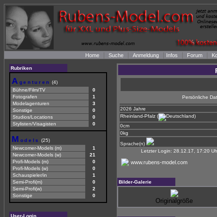
|
|
|
|
|
Home
Suche
Anmeldung
Infos
Forum
Ko
Rubriken
A
genturen
(4)
Bühne/Film/TV
0
Fotografen
1
Persönliche Da
Modelagenturen
3
2026 Jahre
Sonstige
0
Rheinland-Pfalz (
)
Studios/Locations
0
Stylisten/Visagisten
0
0cm
0kg
M
odels
(25)
Sprache(n)
Newcomer-Models (m)
1
Letzter Login: 28.12.17, 17:20 U
Newcomer-Models (w)
21
Profi-Models (m)
0
www.rubens-model.com
Profi-Models (w)
0
Schauspieler/in
1
Semi-Profi(m)
0
Bilder-Galerie
Semi-Profi(w)
2
Sonstige
0
Originalgröße
User-Login