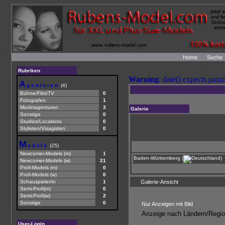
|
Home
Suche
Rubriken
Warning
: date() expects para
A
genturen
(4)
Bühne/Film/TV
0
Fotografen
1
Modelagenturen
3
Galerie
Sonstige
0
Studios/Locations
0
Stylisten/Visagisten
0
M
odels
(25)
Newcomer-Models (m)
1
Baden-Württemberg (
)
Newcomer-Models (w)
21
Profi-Models (m)
0
Profi-Models (w)
0
Schauspieler/in
1
Galerie-Ansicht
Semi-Profi(m)
0
Semi-Profi(w)
2
Sonstige
0
Nur Anzeigen mit Bild
Anzeige nach Ländern/Reg
User-Login