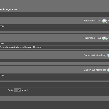
en in Agenturen
Rheinland-Pfalz (
ren
Rheinland-Pfalz (
ren
Wir suchen Akt-Models Region Hessen)
Baden-Württemberg (
Baden-Württemberg (
ren
Seite
von 1