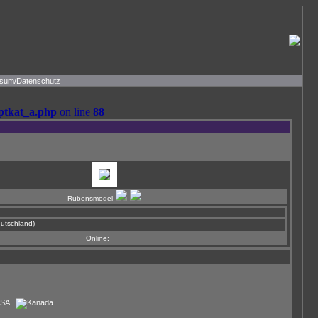
sum/Datenschutz
ptkat_a.php
on line
88
Rubensmodel
)
Online: