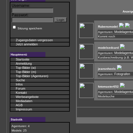
Username:
Anzeig
Passwort:
Rubensmodel
Sitzung speichern
Modelagentu
Agenturen:
Kommt noch
Zugangsdaten vergessen
Jetzt anmelden
modelsedcard
Modelagentu
Agenturen:
Hauptmenü
Kurzbeschreibung (z.B. 
Startseite
Anmeldung
Top-Bilder (w)
jeansnheels
Top-Bilder (m)
Fotografen
Agenturen:
Top-Bilder (Agenturen)
Suche
Infos
fotomaster652
Forum
Modelagentu
Agenturen:
Kontakt
Modelsuche
Werbeangebote
Mediadaten
AGB
Impressum
Statistik
Agenturen: 4
Models: 25