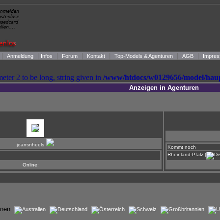
|
|
|
|
|
|
|
Anmeldung
Infos
Forum
Kontakt
Top-Models & Agenturen
AGB
Impres
meter 2 to be long, string given in
/www/htdocs/w0129656/model/hau
Anzeigen in Agenturen
jeansnheels
Kommt noch
Rheinland-Pfalz (
Online:
ionen