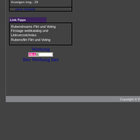
Anzeigen insg.: 29
siehe Statistik
Link-Tipps
Rubendreams Flirt und Voting
Firstage webkatalog und
Linkverzeichniss
Rubensflirt Flirt und Voting
Werbung
Ihre Werbung hier
Copyright © 