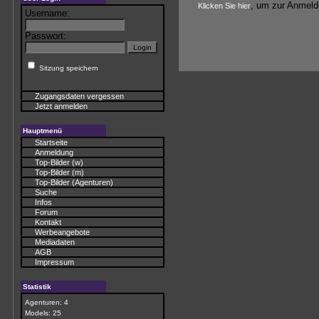
, um zur Anmeld
Klicken Sie hier
Username:
Passwort:
Sitzung speichern
Zugangsdaten vergessen
Jetzt anmelden
Hauptmenü
Startseite
Anmeldung
Top-Bilder (w)
Top-Bilder (m)
Top-Bilder (Agenturen)
Suche
Infos
Forum
Kontakt
Werbeangebote
Mediadaten
AGB
Impressum
Statistik
Agenturen: 4
Models: 25