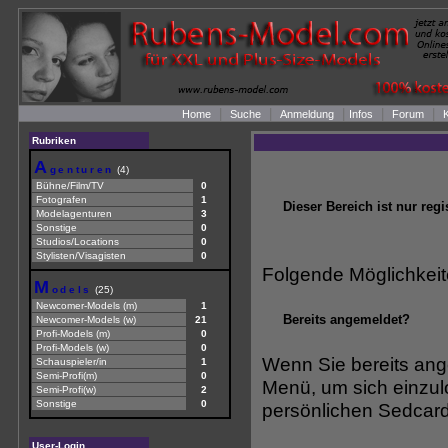
|
|
|
|
|
Home
Suche
Anmeldung
Infos
Forum
K
Rubriken
A
genturen
(4)
Bühne/Film/TV
0
Fotografen
1
Dieser Bereich ist nur reg
Modelagenturen
3
Sonstige
0
Studios/Locations
0
Stylisten/Visagisten
0
Folgende Möglichkeit
M
odels
(25)
Newcomer-Models (m)
1
Bereits angemeldet?
Newcomer-Models (w)
21
Profi-Models (m)
0
Profi-Models (w)
0
Wenn Sie bereits ange
Schauspieler/in
1
Semi-Profi(m)
0
Menü, um sich einzul
Semi-Profi(w)
2
Sonstige
0
persönlichen Sedcard 
User-Login